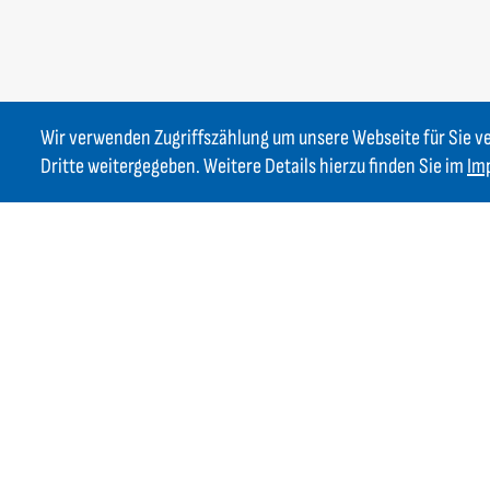
Wir verwenden Zugriffszählung um unsere Webseite für Sie v
Dritte weitergegeben. Weitere Details hierzu finden Sie im
Im
Kontakt
GIFAS ELECTRIC Gesellschaft m.b.H.
Strass 2
AT-5301 Eugendorf
AT
+43 6225 / 7191-0
DE
+49 8654 404 2000