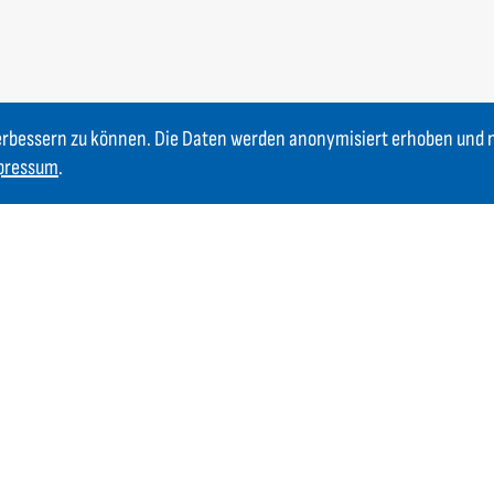
erbessern zu können. Die Daten werden anonymisiert erhoben und 
pressum
.
Newsletter
Bleiben Sie immer auf dem Laufenden. Jetzt Newsletter
abonnieren und über Neuigkeiten informiert werden.
Jetzt anmelden