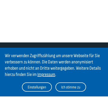
Wir verwenden Zugriffszählung um unsere Webseite für Sie
verbessern zu können. Die Daten werden anonymisiert
erhoben und nicht an Dritte weitergegeben. Weitere Details
Kontakt
hierzu finden Sie im
Impressum
.
GIFAS ELECTRIC Gesellschaft m.b.H.
Einstellungen
Ich stimme zu
Strass 2
AT-5301 Eugendorf
AT
+43 6225 / 7191-0