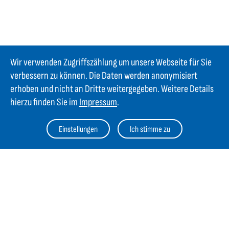
Wir verwenden Zugriffszählung um unsere Webseite für Sie
verbessern zu können. Die Daten werden anonymisiert
erhoben und nicht an Dritte weitergegeben. Weitere Details
hierzu finden Sie im
Impressum
.
Kontakt
Einstellungen
Ich stimme zu
GIFAS ELECTRIC Gesellschaft m.b.H.
Strass 2
AT-5301 Eugendorf
AT
+43 6225 / 7191-0
DE
+49 8654 404 2000
verkauf@gifas.at