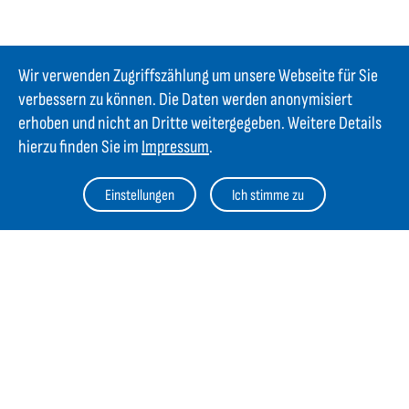
Wir verwenden Zugriffszählung um unsere Webseite für Sie
verbessern zu können. Die Daten werden anonymisiert
erhoben und nicht an Dritte weitergegeben. Weitere Details
hierzu finden Sie im
Impressum
.
Einstellungen
Ich stimme zu
Kontakt
GIFAS ELECTRIC Gesellschaft m.b.H.
Strass 2
AT-5301 Eugendorf
AT
+43 6225 / 7191-0
DE
+49 8654 404 2000
verkauf@gifas.at