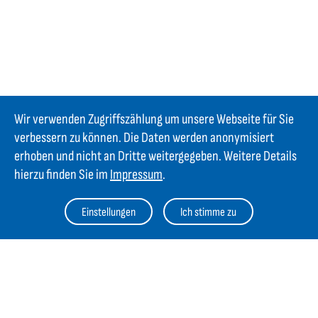
Wir verwenden Zugriffszählung um unsere Webseite für Sie
verbessern zu können. Die Daten werden anonymisiert
erhoben und nicht an Dritte weitergegeben. Weitere Details
hierzu finden Sie im
Impressum
.
Kontakt
Einstellungen
Ich stimme zu
GIFAS ELECTRIC Gesellschaft m.b.H.
Strass 2
AT-5301 Eugendorf
AT
+43 6225 / 7191-0