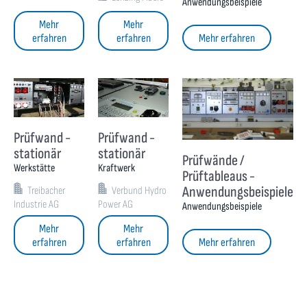
Anwendungsbeispiele
Mehr
Mehr
erfahren
erfahren
Mehr erfahren
Prüfwand -
Prüfwand -
stationär
stationär
Prüfwände /
Werkstätte
Kraftwerk
Prüftableaus -
Anwendungsbeispiele
Treibacher
Verbund Hydro
Industrie AG
Power AG
Anwendungsbeispiele
Mehr
Mehr
erfahren
erfahren
Mehr erfahren