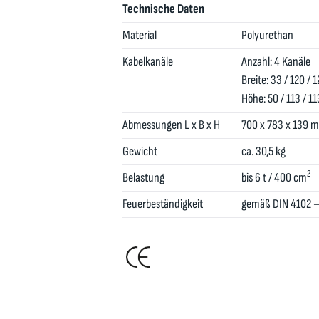
Technische Daten
Material
Polyurethan
Kabelkanäle
Anzahl: 4 Kanäle
Breite: 33 / 120 /
Höhe: 50 / 113 / 1
Abmessungen L x B x H
700 x 783 x 139 
Gewicht
ca. 30,5 kg
2
Belastung
bis 6 t / 400 cm
Feuerbeständigkeit
gemäß DIN 4102 –