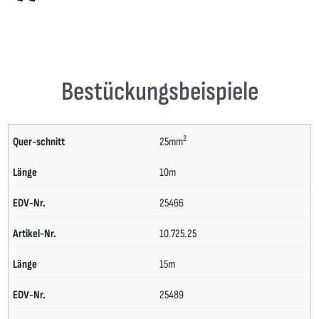
Bestückungsbeispiele
2
25mm
10m
25466
10.725.25
15m
25489