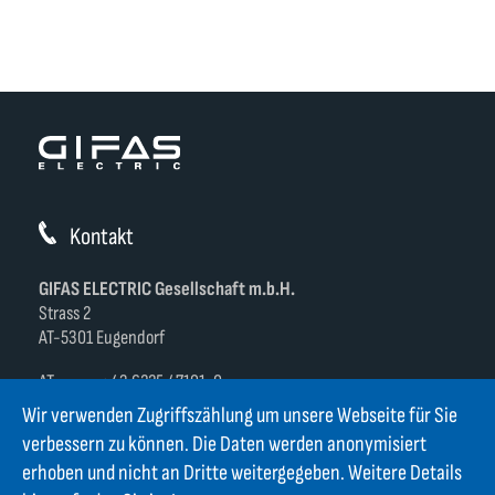
Kontakt
GIFAS ELECTRIC Gesellschaft m.b.H.
Strass 2
AT-5301 Eugendorf
AT
+43 6225 / 7191-0
DE
+49 8654 404 2000
Wir verwenden Zugriffszählung um unsere Webseite für Sie
verkauf@gifas.at
verbessern zu können. Die Daten werden anonymisiert
erhoben und nicht an Dritte weitergegeben. Weitere Details
Newsletter