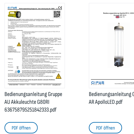
Bedienungsanleitung Gruppe
Bedienungsanleitung 
AU Akkuleuchte G80RI
AR ApolloLED.pdf
636758795251842333.pdf
PDF öffnen
PDF öffnen