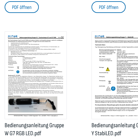
PDF öffnen
PDF öffnen
Bedienungsanleitung Gruppe
Bedienungsanleitung 
W G7 RGB LED.pdf
Y StabiLED.pdf