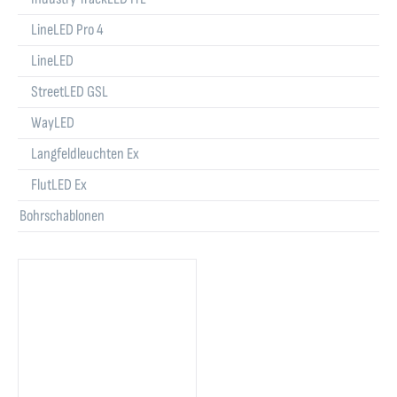
LineLED Pro 4
LineLED
StreetLED GSL
WayLED
Langfeldleuchten Ex
FlutLED Ex
Bohrschablonen