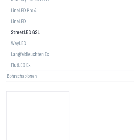
LineLED Pro 4
LineLED
StreetLED GSL
WayLED
Langfeldleuchten Ex
FlutLED Ex
Bohrschablonen