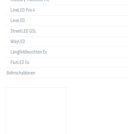
LineLED Pro 4
LineLED
StreetLED GSL
WayLED
Langfeldleuchten Ex
FlutLED Ex
Bohrschablonen