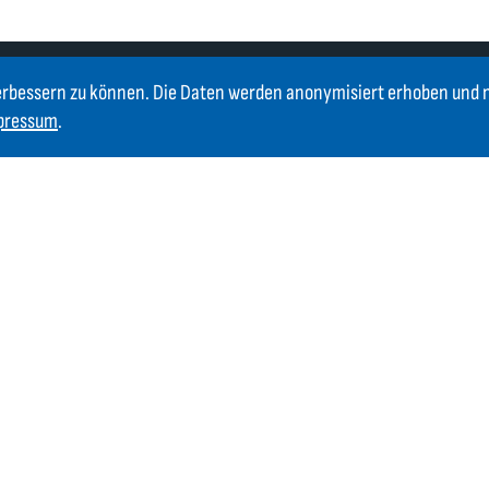
erbessern zu können. Die Daten werden anonymisiert erhoben und 
pressum
.
Newsletter
Bleiben Sie immer auf dem Laufenden. Jetzt Newsletter
abonnieren und über Neuigkeiten informiert werden.
Jetzt anmelden