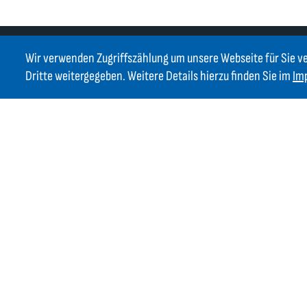
Wir verwenden Zugriffszählung um unsere Webseite für Sie v
Dritte weitergegeben. Weitere Details hierzu finden Sie im
Im
Kontakt
GIFAS ELECTRIC Gesellschaft m.b.H.
Strass 2
AT-5301 Eugendorf
AT
+43 6225 / 7191-0
DE
+49 8654 404 2000
verkauf@gifas.at