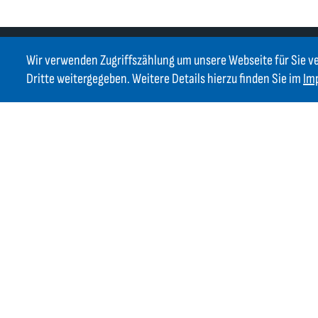
Wir verwenden Zugriffszählung um unsere Webseite für Sie v
Dritte weitergegeben. Weitere Details hierzu finden Sie im
Im
Kontakt
GIFAS ELECTRIC Gesellschaft m.b.H.
Strass 2
AT-5301 Eugendorf
AT
+43 6225 / 7191-0
DE
+49 8654 404 2000
verkauf@gifas.at