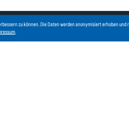
erbessern zu können. Die Daten werden anonymisiert erhoben und 
pressum
.
Newsletter
Bleiben Sie immer auf dem Laufenden. Jetzt Newsletter
abonnieren und über Neuigkeiten informiert werden.
Jetzt anmelden